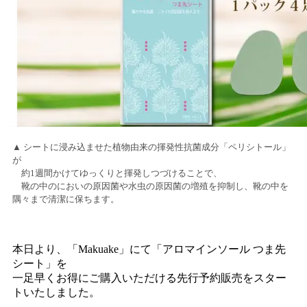
▲ シートに浸み込ませた植物由来の揮発性抗菌成分「ペリシトール」
が
約1週間かけてゆっくりと揮発しつづけることで、
靴の中のにおいの原因菌や水虫の原因菌の増殖を抑制し、靴の中を
隅々まで清潔に保ちます。
本日より、「Makuake」にて「アロマインソール つま先
シート」を
一足早くお得にご購入いただける先行予約販売をスター
トいたしました。