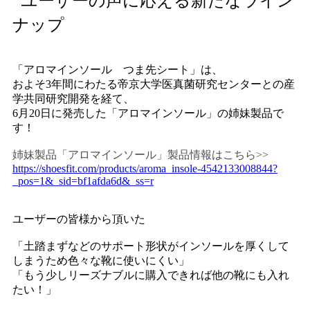
ユーザーの声に応える新たなライン
ナップ
「アロマインソール つま先シート」は、
およそ3年間にわたる帝京大学医真菌研究センターとの産
学共同研究開発を経て、
6月20日に発売した「アロマインソール」の姉妹製品で
す！
姉妹製品「アロマインソール」製品情報はこちら>>
https://shoesfit.com/products/aroma_insole-4542133008844?
_pos=1&_sid=bf1afda6d&_ss=r
ユーザーの皆様から頂いた
「土踏まずなどのサポート形状がインソールを厚くして
しまうため色々な靴に使いにくい」
「もう少しリーズナブルに購入できれば他の靴にも入れ
たい！」