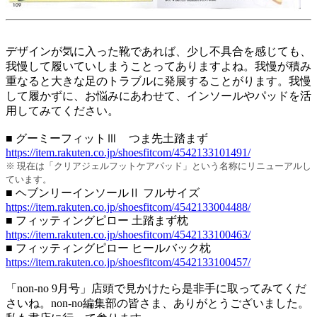
デザインが気に入った靴であれば、少し不具合を感じても、
我慢して履いていしまうことってありますよね。我慢が積み
重なると大きな足のトラブルに発展することがります。我慢
して履かずに、お悩みにあわせて、インソールやパッドを活
用してみてください。
■ グーミーフィットⅢ つま先土踏まず
https://item.rakuten.co.jp/shoesfitcom/4542133101491/
※ 現在は「クリアジェルフットケアパッド」という名称にリニューアルし
ています。
■ ヘブンリーインソールⅡ フルサイズ
https://item.rakuten.co.jp/shoesfitcom/4542133004488/
■ フィッティングピロー 土踏まず枕
https://item.rakuten.co.jp/shoesfitcom/4542133100463/
■ フィッティングピロー ヒールバック枕
https://item.rakuten.co.jp/shoesfitcom/4542133100457/
「non-no 9月号」店頭で見かけたら是非手に取ってみてくだ
さいね。non-no編集部の皆さま、ありがとうございました。