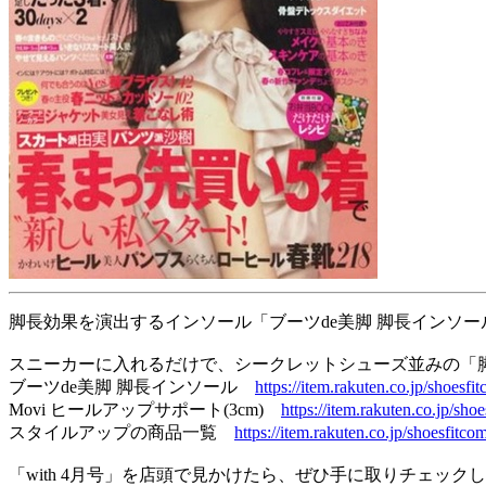
脚長効果を演出するインソール「ブーツde美脚 脚長インソール
スニーカーに入れるだけで、シークレットシューズ並みの「
ブーツde美脚 脚長インソール
https://item.rakuten.co.jp/shoes
Movi ヒールアップサポート(3cm)
https://item.rakuten.co.jp/s
スタイルアップの商品一覧
https://item.rakuten.co.jp/shoesfitc
「with 4月号」を店頭で見かけたら、ぜひ手に取りチェック